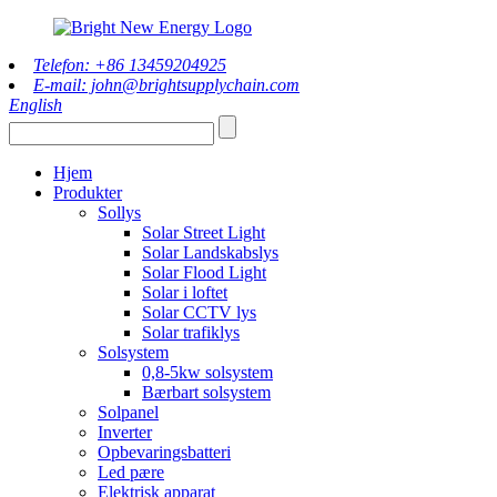
Telefon: +86 13459204925
E-mail: john@brightsupplychain.com
English
Hjem
Produkter
Sollys
Solar Street Light
Solar Landskabslys
Solar Flood Light
Solar i loftet
Solar CCTV lys
Solar trafiklys
Solsystem
0,8-5kw solsystem
Bærbart solsystem
Solpanel
Inverter
Opbevaringsbatteri
Led pære
Elektrisk apparat