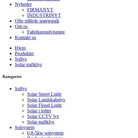
Nyheder
FIRMANYT
INDUSTRINYT
Ofte stillede spørgsmål
Om os
Fabriksrundvisning
Kontakt os
Hjem
Produkter
Sollys
Solar trafiklys
Kategorier
Sollys
Solar Street Light
Solar Landskabslys
Solar Flood Light
Solar i loftet
Solar CCTV lys
Solar trafiklys
Solsystem
0,8-5kw solsystem