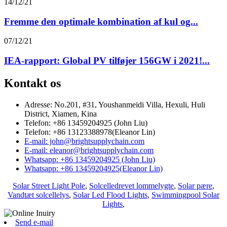
14/12/21
Fremme den optimale kombination af kul og...
07/12/21
IEA-rapport: Global PV tilføjer 156GW i 2021!...
Kontakt os
Adresse: No.201, #31, Youshanmeidi Villa, Hexuli, Huli
District, Xiamen, Kina
Telefon: +86 13459204925 (John Liu)
Telefon: +86 13123388978(Eleanor Lin)
E-mail: john@brightsupplychain.com
E-mail: eleanor@brightsupplychain.com
Whatsapp: +86 13459204925 (John Liu)
Whatsapp: +86 13459204925(Eleanor Lin)
Solar Street Light Pole
,
Solcelledrevet lommelygte
,
Solar pære
,
Vandtæt solcellelys
,
Solar Led Flood Lights
,
Swimmingpool Solar
Lights
,
Send e-mail